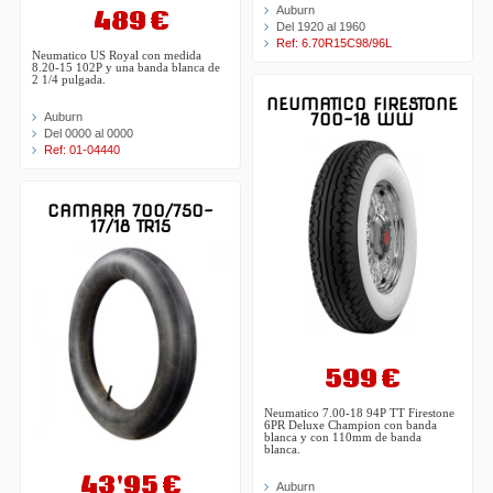
Auburn
489 €
Del 1920 al 1960
Ref: 6.70R15C98/96L
Neumatico US Royal con medida
8.20-15 102P y una banda blanca de
2 1/4 pulgada.
NEUMATICO FIRESTONE
Auburn
700-18 WW
Del 0000 al 0000
Ref: 01-04440
CAMARA 700/750-
17/18 TR15
599 €
Neumatico 7.00-18 94P TT Firestone
6PR Deluxe Champion con banda
blanca y con 110mm de banda
blanca.
43'95 €
Auburn