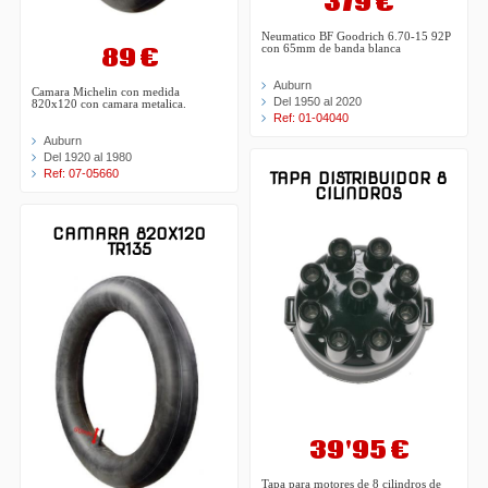
379 €
Neumatico BF Goodrich 6.70-15 92P
89 €
con 65mm de banda blanca
Auburn
Camara Michelin con medida
Del 1950 al 2020
820x120 con camara metalica.
Ref: 01-04040
Auburn
Del 1920 al 1980
Ref: 07-05660
TAPA DISTRIBUIDOR 8
CILINDROS
CAMARA 820X120
TR135
39'95 €
Tapa para motores de 8 cilindros de