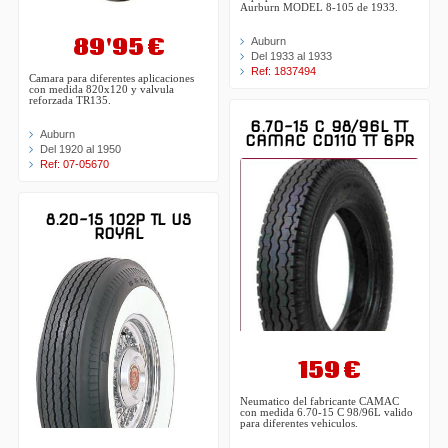
Aurburn MODEL 8-105 de 1933.
89'95 €
Auburn
Del 1933 al 1933
Ref: 1837494
Camara para diferentes aplicaciones
con medida 820x120 y valvula
reforzada TR135.
6.70-15 C 98/96L TT
Auburn
CAMAC CD110 TT 6PR
Del 1920 al 1950
Ref: 07-05670
8.20-15 102P TL US
ROYAL
159 €
Neumatico del fabricante CAMAC
con medida 6.70-15 C 98/96L valido
para diferentes vehiculos.