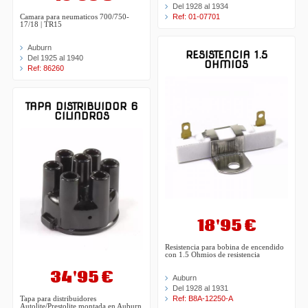
Del 1928 al 1934
Ref: 01-07701
Camara para neumaticos 700/750-
17/18 | TR15
Auburn
RESISTENCIA 1.5
Del 1925 al 1940
OHMIOS
Ref: 86260
TAPA DISTRIBUIDOR 6
CILINDROS
18'95 €
Resistencia para bobina de encendido
con 1.5 Ohmios de resistencia
34'95 €
Auburn
Del 1928 al 1931
Ref: B8A-12250-A
Tapa para distribuidores
Autolite/Prestolite montada en Auburn