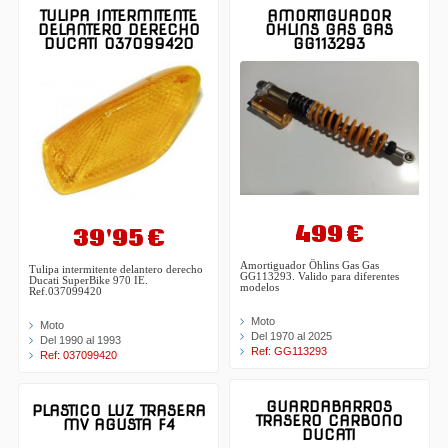
TULIPA INTERMITENTE
AMORTIGUADOR
DELANTERO DERECHO
ÖHLINS GAS GAS
DUCATI 037099420
GG113293
499 €
39'95 €
Amortiguador Öhlins Gas Gas
Tulipa intermitente delantero derecho
GG113293. Valido para diferentes
Ducati SuperBike 970 IE.
modelos
Ref.037099420
Moto
Moto
Del 1970 al 2025
Del 1990 al 1993
Ref: GG113293
Ref: 037099420
GUARDABARROS
PLASTICO LUZ TRASERA
TRASERO CARBONO
MV AGUSTA F4
DUCATI