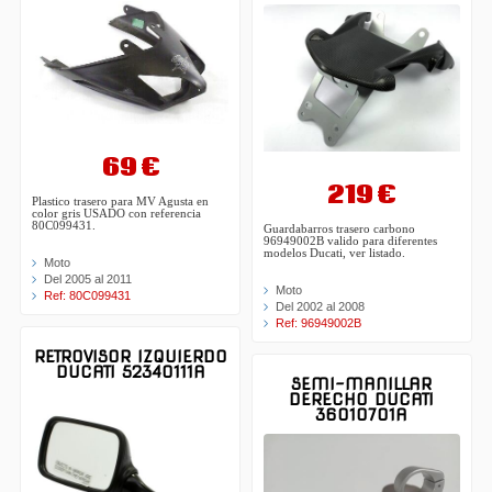
69 €
219 €
Plastico trasero para MV Agusta en
color gris USADO con referencia
80C099431.
Guardabarros trasero carbono
96949002B valido para diferentes
modelos Ducati, ver listado.
Moto
Del 2005 al 2011
Moto
Ref: 80C099431
Del 2002 al 2008
Ref: 96949002B
RETROVISOR IZQUIERDO
DUCATI 52340111A
SEMI-MANILLAR
DERECHO DUCATI
36010701A