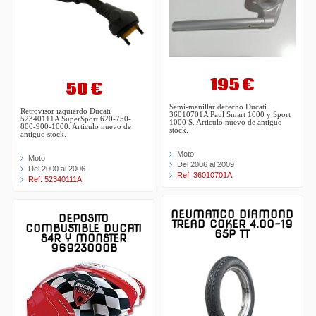
195 €
50 €
Semi-manillar derecho Ducati
Retrovisor izquierdo Ducati
36010701A Paul Smart 1000 y Sport
52340111A SuperSport 620-750-
1000 S. Articulo nuevo de antiguo
800-900-1000. Articulo nuevo de
stock.
antiguo stock.
Moto
Moto
Del 2006 al 2009
Del 2000 al 2006
Ref: 36010701A
Ref: 52340111A
NEUMATICO DIAMOND
DEPOSITO
TREAD COKER 4.00-19
COMBUSTIBLE DUCATI
65P TT
S4R Y MONSTER
96923000B