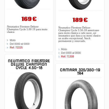
169 €
189 €
Neumatico Firestore Deluxe
Neumatico Firestone Deluxe
Champion Cycle 5.00 19 para moto
Champion Cycle 3.50-18 americano
clasica
para moto clasica o cafe racer, un
neumatico que dara a su moto clasico
un acabo excepcional. Stock
Moto
permanente y renovado.
Del 0000 al 0000
Ref: 72225
Moto
Del 0000 al 0000
Ref: 71308
NEUMATICO FIRESTORE
DELUXE CHAMPION
CYCLE 4.50-18
CAMARA 325/350-19
TR4