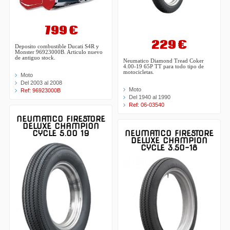
799 €
229 €
Deposito combustible Ducati S4R y
Monster 96923000B. Articulo nuevo
de antiguo stock.
Neumatico Diamond Tread Coker
4.00-19 65P TT para todo tipo de
motocicletas.
Moto
Del 2003 al 2008
Moto
Ref: 96923000B
Del 1940 al 1990
Ref: 06-03540
NEUMATICO FIRESTORE
DELUXE CHAMPION
CYCLE 5.00 19
NEUMATICO FIRESTORE
DELUXE CHAMPION
CYCLE 3.50-18