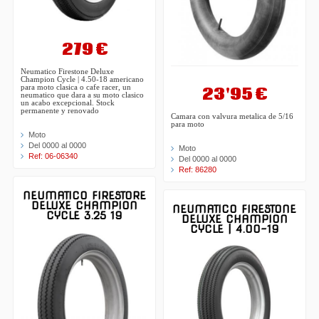
279 €
Neumatico Firestone Deluxe
Champion Cycle | 4.50-18 americano
23'95 €
para moto clasica o cafe racer, un
neumatico que dara a su moto clasico
un acabo excepcional. Stock
permanente y renovado
Camara con valvura metalica de 5/16
para moto
Moto
Del 0000 al 0000
Moto
Ref: 06-06340
Del 0000 al 0000
Ref: 86280
NEUMATICO FIRESTORE
DELUXE CHAMPION
NEUMATICO FIRESTONE
CYCLE 3.25 19
DELUXE CHAMPION
CYCLE | 4.00-19