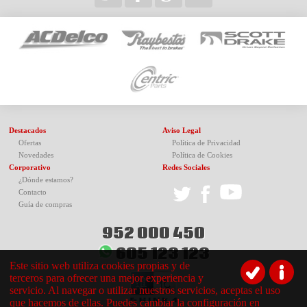
Destacados
Aviso Legal
Ofertas
Política de Privacidad
Novedades
Política de Cookies
Corporativo
Redes Sociales
¿Dónde estamos?
Contacto
Guía de compras
952 000 450
605 123 123
Este sitio web utiliza cookies propias y de
terceros para ofrecer una mejor experiencia y
servicio. Al navegar o utilizar nuestros servicios, aceptas el uso
que hacemos de ellas. Puedes cambiar la configuración en