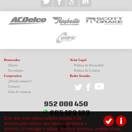
Destacados
Aviso Legal
Ofertas
Política de Privacidad
Novedades
Política de Cookies
Corporativo
Redes Sociales
¿Dónde estamos?
Contacto
Guía de compras
952 000 450
605 123 123
Este sitio web utiliza cookies propias y de
terceros para ofrecer una mejor experiencia y
servicio. Al navegar o utilizar nuestros servicios, aceptas el uso