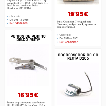
Engine, 8 Cyl. 1957-1958 all Except
Corvette, 8 Cyl. 1958-1962 With F.I.,
Dual Points, used with Delco
Distributor #1110914
19'95 €
Chevrolet
Del 1957 al 1965
Bujia Champion 7 original para
Ref: B4004-020
Chevrolet, antiguo stock, aproveche
esta oportunidad
Chevrolet
PUNTOS DE PLATINO
Del 1929 al 1931
DELCO REMY
Ref: Champion7
CONDENSADOR DELCO
REMY D205
16'95 €
Puntos de platino para distribuidor
DELCO REMY de los años 1953 a