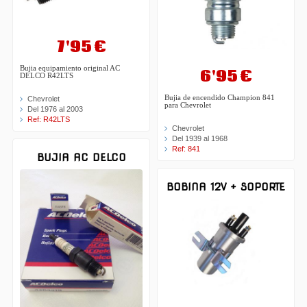
7'95 €
Bujia equipamiento original AC
6'95 €
DELCO R42LTS
Bujia de encendido Champion 841
Chevrolet
para Chevrolet
Del 1976 al 2003
Ref: R42LTS
Chevrolet
Del 1939 al 1968
Ref: 841
BUJIA AC DELCO
BOBINA 12V + SOPORTE