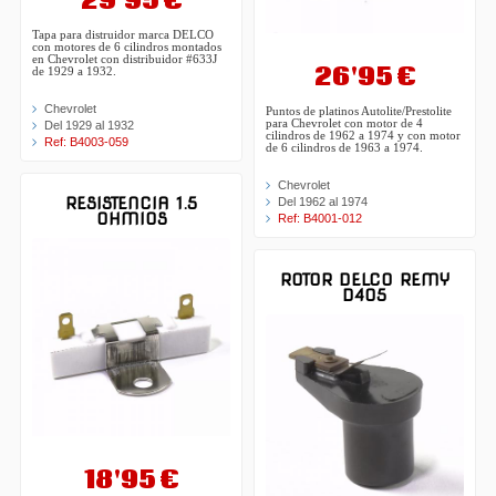
29'95 €
Tapa para distruidor marca DELCO
con motores de 6 cilindros montados
en Chevrolet con distribuidor #633J
26'95 €
de 1929 a 1932.
Chevrolet
Puntos de platinos Autolite/Prestolite
para Chevrolet con motor de 4
Del 1929 al 1932
cilindros de 1962 a 1974 y con motor
Ref: B4003-059
de 6 cilindros de 1963 a 1974.
Chevrolet
RESISTENCIA 1.5
Del 1962 al 1974
OHMIOS
Ref: B4001-012
ROTOR DELCO REMY
D405
18'95 €