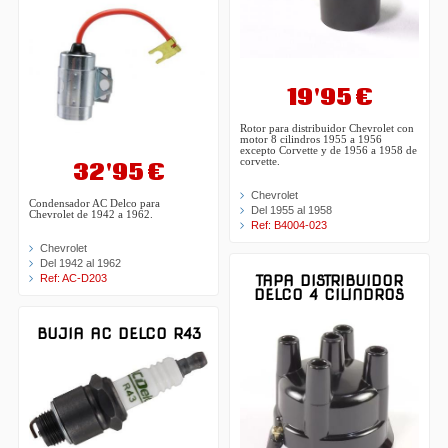
19'95 €
Rotor para distribuidor Chevrolet con
motor 8 cilindros 1955 a 1956
excepto Corvette y de 1956 a 1958 de
corvette.
32'95 €
Chevrolet
Condensador AC Delco para
Del 1955 al 1958
Chevrolet de 1942 a 1962.
Ref: B4004-023
Chevrolet
Del 1942 al 1962
Ref: AC-D203
TAPA DISTRIBUIDOR
DELCO 4 CILINDROS
BUJIA AC DELCO R43