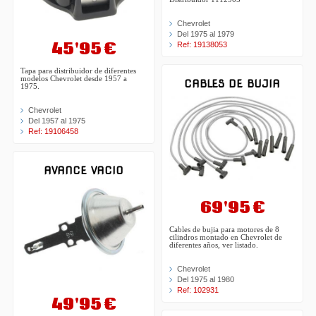
Chevrolet
Del 1975 al 1979
45'95 €
Ref: 19138053
Tapa para distribuidor de diferentes
modelos Chevrolet desde 1957 a
CABLES DE BUJIA
1975.
Chevrolet
Del 1957 al 1975
Ref: 19106458
AVANCE VACIO
69'95 €
Cables de bujia para motores de 8
cilindros montado en Chevrolet de
diferentes años, ver listado.
Chevrolet
Del 1975 al 1980
Ref: 102931
49'95 €