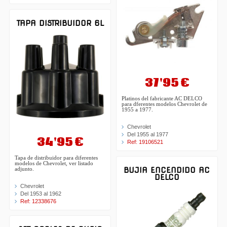
TAPA DISTRIBUIDOR 6L
37'95 €
Platinos del fabricante AC DELCO
para dferentes modelos Chevrolet de
1955 a 1977.
Chevrolet
Del 1955 al 1977
34'95 €
Ref: 19106521
Tapa de distribuidor para diferentes
modelos de Chevrolet, ver listado
BUJIA ENCENDIDO AC
adjunto.
DELCO
Chevrolet
Del 1953 al 1962
Ref: 12338676