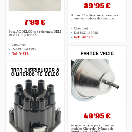
39'95 €
Bobina 12 voltios con soporte para
diferentes modelos de Chevrolet
7'95 €
Chevrolet
Bujia AC DELCO con referencia OEM
Del 1932 al 1990
19354419, y R43TS
Ref: 6407003
Chevrolet
Del 1970 al 1995
AVANCE VACIO
Ref: R43TS
TAPA DISTRIBUIDOR 8
CILINDROS AC DELCO
49'95 €
Avance de vacio para diferentes
modelos Chevrolet. Número de
Distribuidor 1112905