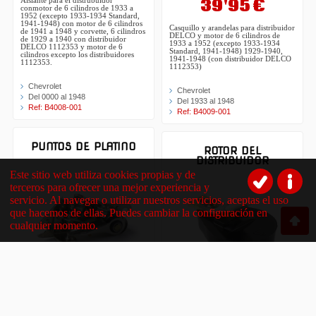
39'95 €
Aislante para el distrubuidor
conmotor de 6 cilindros de 1933 a
1952 (excepto 1933-1934 Standard,
1941-1948) con motor de 6 cilindros
Casquillo y arandelas para distribuidor
de 1941 a 1948 y corvette, 6 cilindros
DELCO y motor de 6 cilindros de
de 1929 a 1940 con distribuidor
1933 a 1952 (excepto 1933-1934
DELCO 1112353 y motor de 6
Standard, 1941-1948) 1929-1940,
cilindros excepto los distribuidores
1941-1948 (con distribuidor DELCO
1112353.
1112353)
Chevrolet
Chevrolet
Del 0000 al 1948
Del 1933 al 1948
Ref: B4008-001
Ref: B4009-001
PUNTOS DE PLATINO
ROTOR DEL
DISTRIBUIDOR
Este sitio web utiliza cookies propias y de
terceros para ofrecer una mejor experiencia y
servicio. Al navegar o utilizar nuestros servicios, aceptas el uso
que hacemos de ellas. Puedes cambiar la configuración en
cualquier momento.
32'95 €