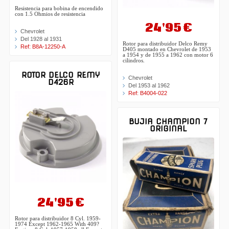
Resistencia para bobina de encendido
con 1.5 Ohmios de resistencia
24'95 €
Chevrolet
Del 1928 al 1931
Rotor para distribuidor Delco Remy
Ref: B8A-12250-A
D405 montado en Chevrolet de 1953
a 1954 y de 1955 a 1962 con motor 6
cilindros.
ROTOR DELCO REMY
Chevrolet
D426R
Del 1953 al 1962
Ref: B4004-022
BUJIA CHAMPION 7
ORIGINAL
24'95 €
Rotor para distribuidor 8 Cyl. 1959-
1974 Except 1962-1965 With 409?