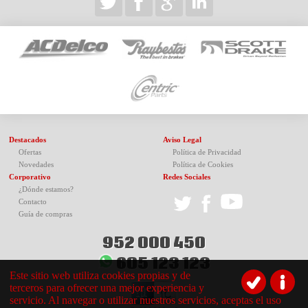
Destacados
Aviso Legal
Ofertas
Política de Privacidad
Novedades
Política de Cookies
Corporativo
Redes Sociales
¿Dónde estamos?
Contacto
Guía de compras
952 000 450
605 123 123
Este sitio web utiliza cookies propias y de
terceros para ofrecer una mejor experiencia y
servicio. Al navegar o utilizar nuestros servicios, aceptas el uso