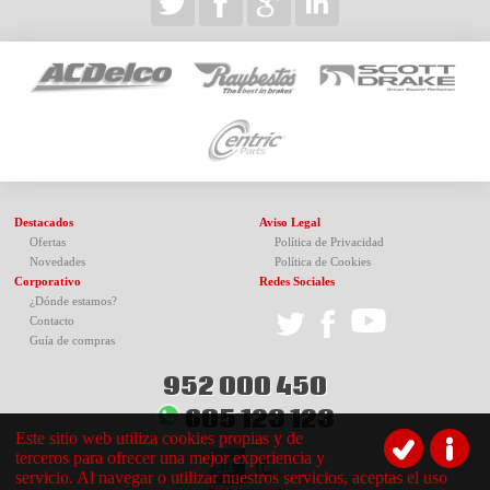
Destacados
Aviso Legal
Ofertas
Política de Privacidad
Novedades
Política de Cookies
Corporativo
Redes Sociales
¿Dónde estamos?
Contacto
Guía de compras
952 000 450
605 123 123
Este sitio web utiliza cookies propias y de
terceros para ofrecer una mejor experiencia y
servicio. Al navegar o utilizar nuestros servicios, aceptas el uso