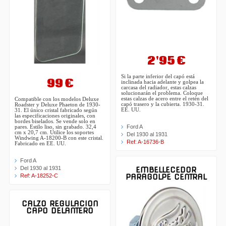
2'95 €
Si la parte inferior del capó está
99 €
inclinada hacia adelante y golpea la
carcasa del radiador, estas calzas
solucionarán el problema. Coloque
estas calzas de acero entre el retén del
Compatible con los modelos Deluxe
capó trasero y la cubierta. 1930-31.
Roadster y Deluxe Phaeton de 1930-
EE. UU.
31. El único cristal fabricado según
las especificaciones originales, con
bordes biselados. Se vende solo en
Ford A
pares. Estilo liso, sin grabado. 32,4
cm x 20,7 cm. Utilice los soportes
Del 1930 al 1931
Windwing A-18200-B con este cristal.
Ref: A-16736-B
Fabricado en EE. UU.
Ford A
Del 1930 al 1931
EMBELLECEDOR
Ref: A-18252-C
PARAGOLPE CENTRAL
CALZO REGULACION
CAPO DELANTERO