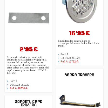
16'95 €
Embellecedor central para el
paragolpe delantero de los Ford A de
1928.
2'95 €
Ford A
Si la parte inferior del capó está
Del 1928 al 1928
inclinada hacia adelante y golpea la
Ref: A-17762-A
carcasa del radiador, estas calzas
solucionarán el problema. Coloque
estas calzas de acero entre el retén del
capó trasero y la cubierta. 1928-29.
EE. UU.
BARRA TRASERA
Ford A
Del 1928 al 1929
Ref: A-16736-A
SOPORTE CAPO
TRASERO