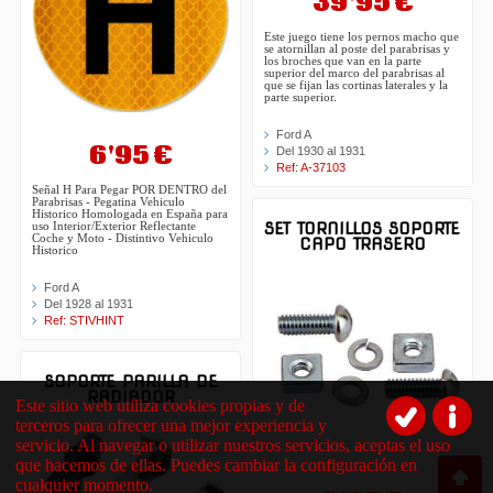
39'95 €
Este juego tiene los pernos macho que
se atornillan al poste del parabrisas y
los broches que van en la parte
superior del marco del parabrisas al
que se fijan las cortinas laterales y la
parte superior.
Ford A
6'95 €
Del 1930 al 1931
Ref: A-37103
Señal H Para Pegar POR DENTRO del
Parabrisas - Pegatina Vehiculo
Historico Homologada en España para
SET TORNILLOS SOPORTE
uso Interior/Exterior Reflectante
Coche y Moto - Distintivo Vehiculo
CAPO TRASERO
Historico
Ford A
Del 1928 al 1931
Ref: STIVHINT
SOPORTE PARILLA DE
RADIADOR
Este sitio web utiliza cookies propias y de
terceros para ofrecer una mejor experiencia y
servicio. Al navegar o utilizar nuestros servicios, aceptas el uso
que hacemos de ellas. Puedes cambiar la configuración en
cualquier momento.