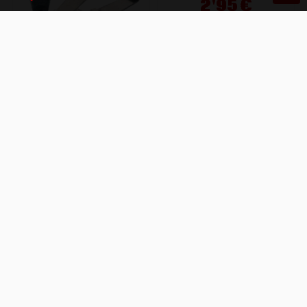
2'95 €
Este set sirve para coger el soporte A-
16735-A a la carroceria del coche en
los Ford A de 1928 y 1929.
Ford A
Del 1928 al 1929
Ref: A-16735-AMB
19'95 €
Set de soportes para las parillas de
radiador, valido para todos los años.
Ford A
Del 1928 al 1931
Ref: A-18700-SKA
Compartir