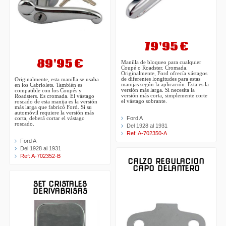
79'95 €
89'95 €
Manilla de bloqueo para cualquier
Coupé o Roadster. Cromada.
Originalmente, Ford ofrecía vástagos
de diferentes longitudes para estas
Originalmente, esta manilla se usaba
manijas según la aplicación. Esta es la
en los Cabriolets. También es
versión más larga. Si necesita la
compatible con los Coupés y
versión más corta, simplemente corte
Roadsters. Es cromada. El vástago
el vástago sobrante.
roscado de esta manija es la versión
más larga que fabricó Ford. Si su
automóvil requiere la versión más
Ford A
corta, deberá cortar el vástago
roscado.
Del 1928 al 1931
Ref: A-702350-A
Ford A
Del 1928 al 1931
Ref: A-702352-B
CALZO REGULACION
CAPO DELANTERO
SET CRISTALES
DERIVABRISAS