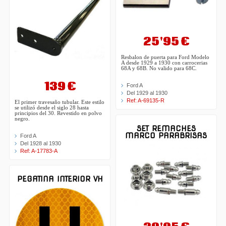
25'95 €
Resbalon de puerta para Ford Modelo
A desde 1929 a 1930 con carrocerias
68A y 68B. No valido para 68C.
139 €
Ford A
Del 1929 al 1930
Ref: A-69135-R
El primer travesaño tubular. Este estilo
se utilizó desde el siglo 28 hasta
principios del 30. Revestido en polvo
negro.
SET REMACHES
MARCO PARABRISAS
Ford A
Del 1928 al 1930
Ref: A-17783-A
PEGATINA INTERIOR VH