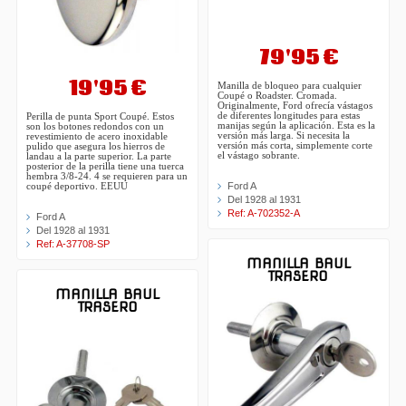
79'95 €
19'95 €
Manilla de bloqueo para cualquier
Coupé o Roadster. Cromada.
Originalmente, Ford ofrecía vástagos
de diferentes longitudes para estas
Perilla de punta Sport Coupé. Estos
manijas según la aplicación. Esta es la
son los botones redondos con un
versión más larga. Si necesita la
revestimiento de acero inoxidable
versión más corta, simplemente corte
pulido que asegura los hierros de
el vástago sobrante.
landau a la parte superior. La parte
posterior de la perilla tiene una tuerca
hembra 3/8-24. 4 se requieren para un
Ford A
coupé deportivo. EEUU
Del 1928 al 1931
Ref: A-702352-A
Ford A
Del 1928 al 1931
Ref: A-37708-SP
MANILLA BAUL
TRASERO
MANILLA BAUL
TRASERO