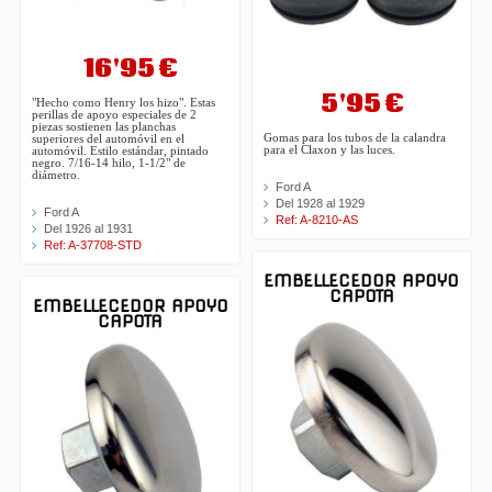
16'95 €
5'95 €
"Hecho como Henry los hizo". Estas
perillas de apoyo especiales de 2
piezas sostienen las planchas
Gomas para los tubos de la calandra
superiores del automóvil en el
para el Claxon y las luces.
automóvil. Estilo estándar, pintado
negro. 7/16-14 hilo, 1-1/2" de
diámetro.
Ford A
Del 1928 al 1929
Ford A
Ref: A-8210-AS
Del 1926 al 1931
Ref: A-37708-STD
EMBELLECEDOR APOYO
CAPOTA
EMBELLECEDOR APOYO
CAPOTA