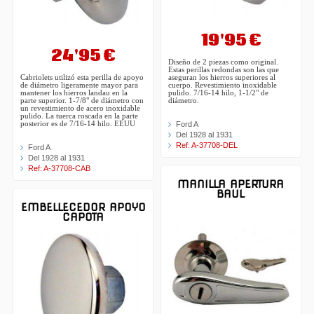
19'95 €
24'95 €
Diseño de 2 piezas como original.
Estas perillas redondas son las que
aseguran los hierros superiores al
Cabriolets utilizó esta perilla de apoyo
cuerpo. Revestimiento inoxidable
de diámetro ligeramente mayor para
pulido. 7/16-14 hilo, 1-1/2" de
mantener los hierros landau en la
diámetro.
parte superior. 1-7/8" de diámetro con
un revestimiento de acero inoxidable
pulido. La tuerca roscada en la parte
Ford A
posterior es de 7/16-14 hilo. EEUU
Del 1928 al 1931
Ref: A-37708-DEL
Ford A
Del 1928 al 1931
Ref: A-37708-CAB
MANILLA APERTURA
BAUL
EMBELLECEDOR APOYO
CAPOTA