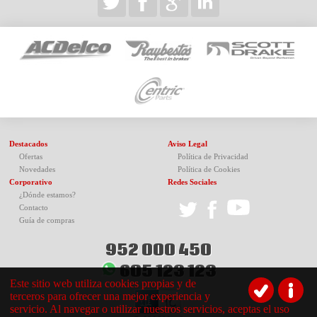
Destacados
Aviso Legal
Ofertas
Política de Privacidad
Novedades
Política de Cookies
Corporativo
Redes Sociales
¿Dónde estamos?
Contacto
Guía de compras
952 000 450
605 123 123
Este sitio web utiliza cookies propias y de
terceros para ofrecer una mejor experiencia y
servicio. Al navegar o utilizar nuestros servicios, aceptas el uso