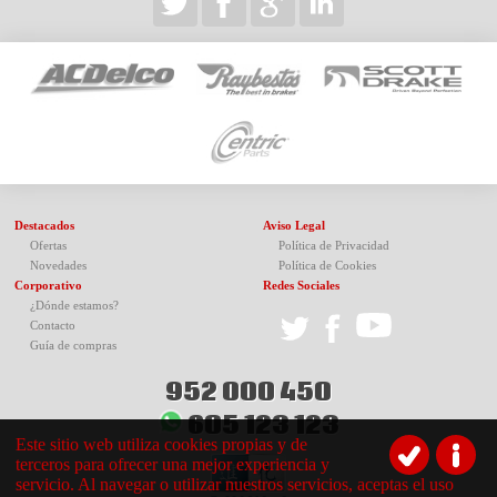
Destacados
Aviso Legal
Ofertas
Política de Privacidad
Novedades
Política de Cookies
Corporativo
Redes Sociales
¿Dónde estamos?
Contacto
Guía de compras
952 000 450
605 123 123
Este sitio web utiliza cookies propias y de
terceros para ofrecer una mejor experiencia y
servicio. Al navegar o utilizar nuestros servicios, aceptas el uso