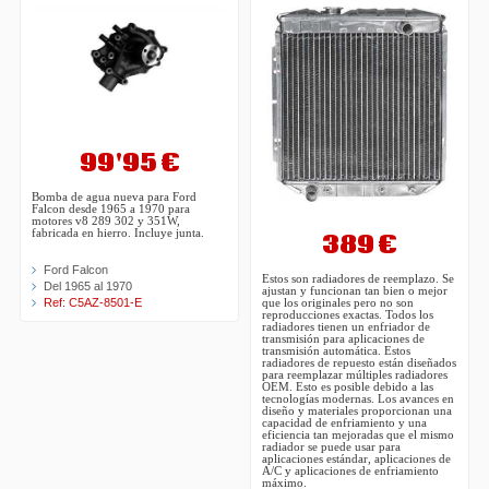
99'95 €
Bomba de agua nueva para Ford
Falcon desde 1965 a 1970 para
motores v8 289 302 y 351W,
fabricada en hierro. Incluye junta.
389 €
Ford Falcon
Estos son radiadores de reemplazo. Se
Del 1965 al 1970
ajustan y funcionan tan bien o mejor
Ref: C5AZ-8501-E
que los originales pero no son
reproducciones exactas. Todos los
radiadores tienen un enfriador de
transmisión para aplicaciones de
transmisión automática. Estos
radiadores de repuesto están diseñados
para reemplazar múltiples radiadores
OEM. Esto es posible debido a las
tecnologías modernas. Los avances en
diseño y materiales proporcionan una
capacidad de enfriamiento y una
eficiencia tan mejoradas que el mismo
radiador se puede usar para
aplicaciones estándar, aplicaciones de
A/C y aplicaciones de enfriamiento
máximo.