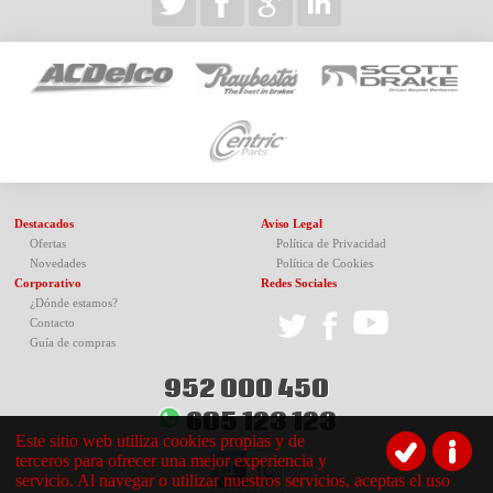
Destacados
Aviso Legal
Ofertas
Política de Privacidad
Novedades
Política de Cookies
Corporativo
Redes Sociales
¿Dónde estamos?
Contacto
Guía de compras
952 000 450
605 123 123
Este sitio web utiliza cookies propias y de
terceros para ofrecer una mejor experiencia y
servicio. Al navegar o utilizar nuestros servicios, aceptas el uso