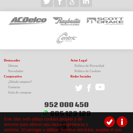
Destacados
Aviso Legal
Ofertas
Política de Privacidad
Novedades
Política de Cookies
Corporativo
Redes Sociales
¿Dónde estamos?
Contacto
Guía de compras
952 000 450
605 123 123
Este sitio web utiliza cookies propias y de
terceros para ofrecer una mejor experiencia y
servicio. Al navegar o utilizar nuestros servicios, aceptas el uso