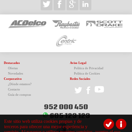
Destacados
Aviso Legal
Ofertas
Política de Privacidad
Novedades
Política de Cookies
Corporativo
Redes Sociales
¿Dónde estamos?
Contacto
Guía de compras
952 000 450
605 123 123
Este sitio web utiliza cookies propias y de
terceros para ofrecer una mejor experiencia y
servicio. Al navegar o utilizar nuestros servicios, aceptas el uso