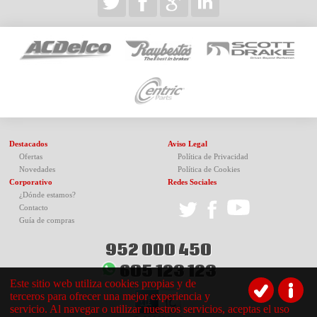
Destacados
Aviso Legal
Ofertas
Política de Privacidad
Novedades
Política de Cookies
Corporativo
Redes Sociales
¿Dónde estamos?
Contacto
Guía de compras
952 000 450
605 123 123
Este sitio web utiliza cookies propias y de
terceros para ofrecer una mejor experiencia y
servicio. Al navegar o utilizar nuestros servicios, aceptas el uso