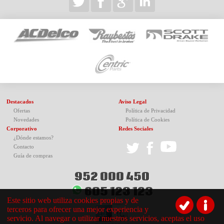
Destacados
Aviso Legal
Ofertas
Política de Privacidad
Novedades
Política de Cookies
Corporativo
Redes Sociales
¿Dónde estamos?
Contacto
Guía de compras
952 000 450
605 123 123
Este sitio web utiliza cookies propias y de
terceros para ofrecer una mejor experiencia y
servicio. Al navegar o utilizar nuestros servicios, aceptas el uso