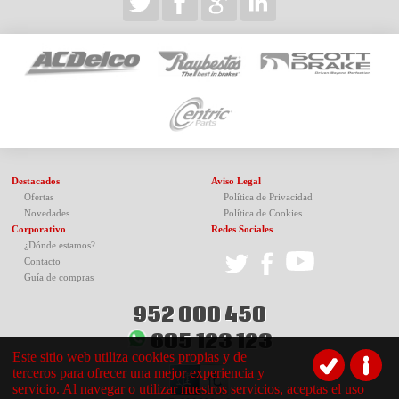
Destacados
Aviso Legal
Ofertas
Política de Privacidad
Novedades
Política de Cookies
Corporativo
Redes Sociales
¿Dónde estamos?
Contacto
Guía de compras
952 000 450
605 123 123
Este sitio web utiliza cookies propias y de
terceros para ofrecer una mejor experiencia y
servicio. Al navegar o utilizar nuestros servicios, aceptas el uso