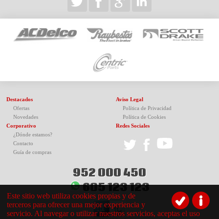
Destacados
Aviso Legal
Ofertas
Política de Privacidad
Novedades
Política de Cookies
Corporativo
Redes Sociales
¿Dónde estamos?
Contacto
Guía de compras
952 000 450
605 123 123
Este sitio web utiliza cookies propias y de
terceros para ofrecer una mejor experiencia y
servicio. Al navegar o utilizar nuestros servicios, aceptas el uso