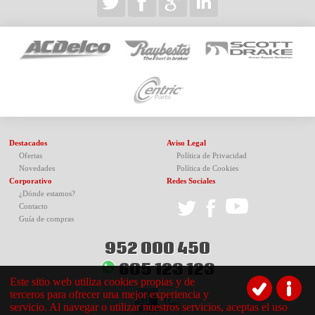
Destacados
Aviso Legal
Ofertas
Política de Privacidad
Novedades
Política de Cookies
Corporativo
Redes Sociales
¿Dónde estamos?
Contacto
Guía de compras
952 000 450
605 123 123
Este sitio web utiliza cookies propias y de
terceros para ofrecer una mejor experiencia y
servicio. Al navegar o utilizar nuestros servicios, aceptas el uso