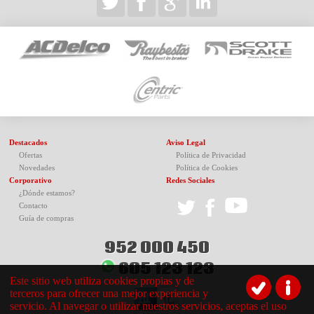
Destacados
Aviso Legal
Ofertas
Política de Privacidad
Novedades
Política de Cookies
Corporativo
Redes Sociales
¿Dónde estamos?
Contacto
Guía de compras
952 000 450
605 123 123
Este sitio web utiliza cookies propias y de
terceros para ofrecer una mejor experiencia y
servicio. Al navegar o utilizar nuestros servicios, aceptas el uso