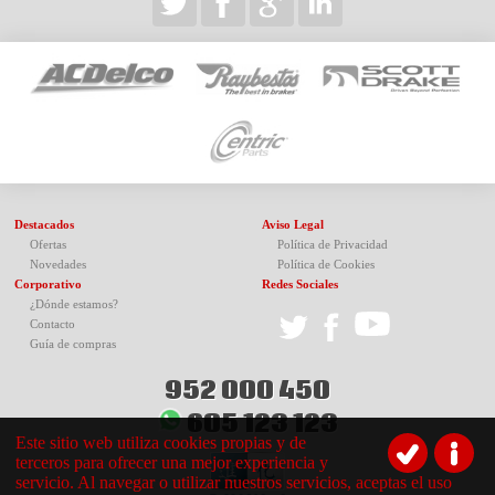
Destacados
Aviso Legal
Ofertas
Política de Privacidad
Novedades
Política de Cookies
Corporativo
Redes Sociales
¿Dónde estamos?
Contacto
Guía de compras
952 000 450
605 123 123
Este sitio web utiliza cookies propias y de
terceros para ofrecer una mejor experiencia y
servicio. Al navegar o utilizar nuestros servicios, aceptas el uso