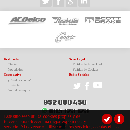
Destacados
Aviso Legal
Ofertas
Política de Privacidad
Novedades
Política de Cookies
Corporativo
Redes Sociales
¿Dónde estamos?
Contacto
Guía de compras
952 000 450
605 123 123
Este sitio web utiliza cookies propias y de
terceros para ofrecer una mejor experiencia y
servicio. Al navegar o utilizar nuestros servicios, aceptas el uso