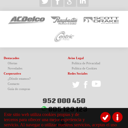
Destacados
Aviso Legal
Ofertas
Política de Privacidad
Novedades
Política de Cookies
Corporativo
Redes Sociales
¿Dónde estamos?
Contacto
Guía de compras
952 000 450
605 123 123
Este sitio web utiliza cookies propias y de
terceros para ofrecer una mejor experiencia y
servicio. Al navegar o utilizar nuestros servicios, aceptas el uso