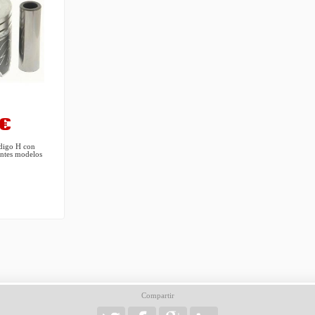
 €
odigo H con
entes modelos
Compartir