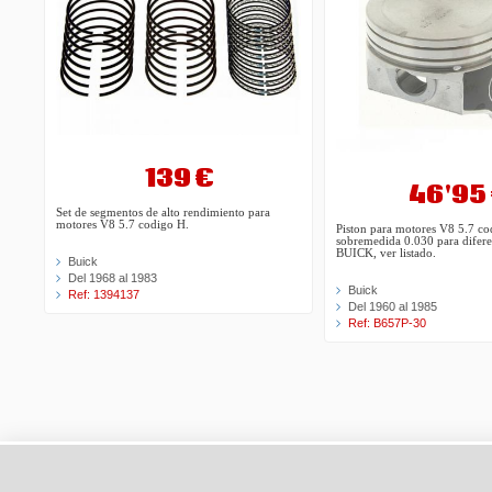
139 €
46'95
Set de segmentos de alto rendimiento para
motores V8 5.7 codigo H.
Piston para motores V8 5.7 c
sobremedida 0.030 para difer
BUICK, ver listado.
Buick
Del 1968 al 1983
Buick
Ref: 1394137
Del 1960 al 1985
Ref: B657P-30