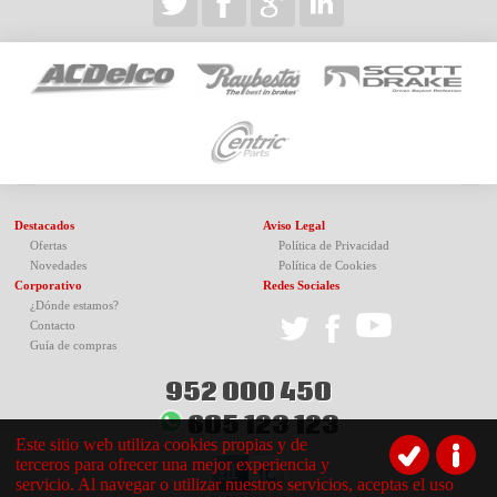
Destacados
Aviso Legal
Ofertas
Política de Privacidad
Novedades
Política de Cookies
Corporativo
Redes Sociales
¿Dónde estamos?
Contacto
Guía de compras
952 000 450
605 123 123
Este sitio web utiliza cookies propias y de
terceros para ofrecer una mejor experiencia y
servicio. Al navegar o utilizar nuestros servicios, aceptas el uso