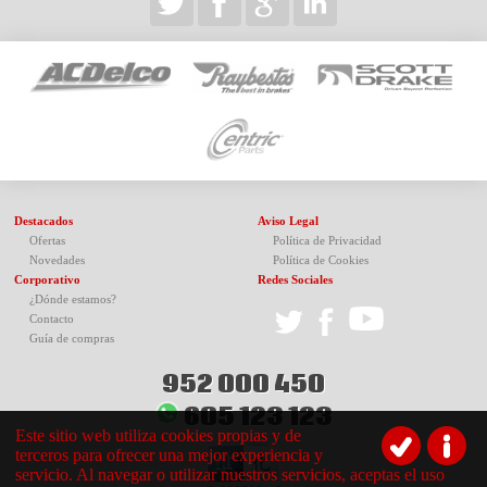
Destacados
Aviso Legal
Ofertas
Política de Privacidad
Novedades
Política de Cookies
Corporativo
Redes Sociales
¿Dónde estamos?
Contacto
Guía de compras
952 000 450
605 123 123
Este sitio web utiliza cookies propias y de
terceros para ofrecer una mejor experiencia y
servicio. Al navegar o utilizar nuestros servicios, aceptas el uso