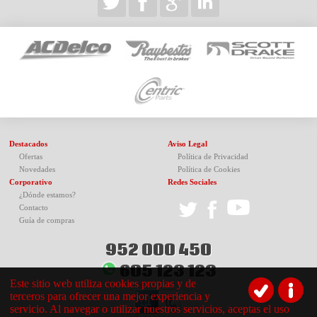
Destacados
Aviso Legal
Ofertas
Política de Privacidad
Novedades
Política de Cookies
Corporativo
Redes Sociales
¿Dónde estamos?
Contacto
Guía de compras
952 000 450
605 123 123
Este sitio web utiliza cookies propias y de
terceros para ofrecer una mejor experiencia y
servicio. Al navegar o utilizar nuestros servicios, aceptas el uso