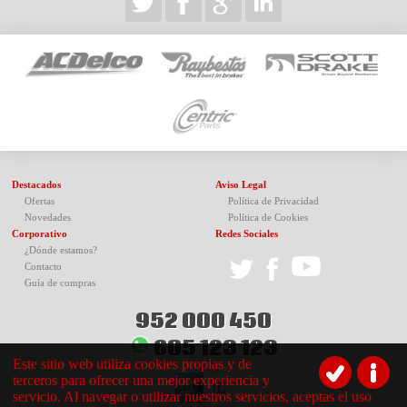
Destacados
Aviso Legal
Ofertas
Política de Privacidad
Novedades
Política de Cookies
Corporativo
Redes Sociales
¿Dónde estamos?
Contacto
Guía de compras
952 000 450
605 123 123
Este sitio web utiliza cookies propias y de
terceros para ofrecer una mejor experiencia y
servicio. Al navegar o utilizar nuestros servicios, aceptas el uso