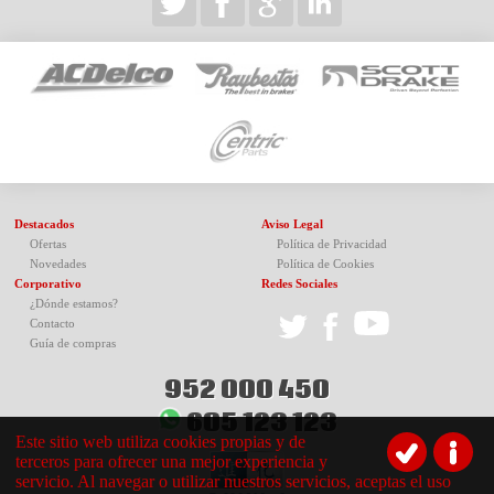
Destacados
Aviso Legal
Ofertas
Política de Privacidad
Novedades
Política de Cookies
Corporativo
Redes Sociales
¿Dónde estamos?
Contacto
Guía de compras
952 000 450
605 123 123
Este sitio web utiliza cookies propias y de
terceros para ofrecer una mejor experiencia y
servicio. Al navegar o utilizar nuestros servicios, aceptas el uso