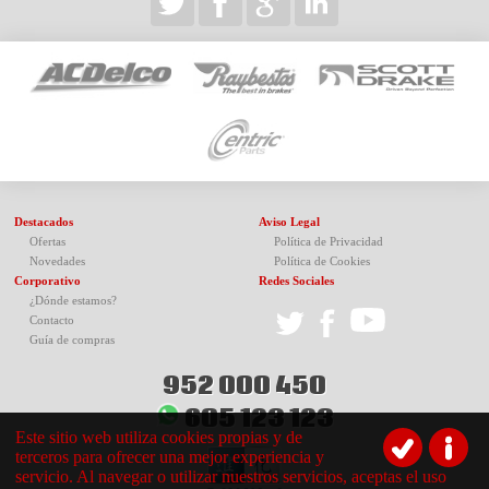
Destacados
Aviso Legal
Ofertas
Política de Privacidad
Novedades
Política de Cookies
Corporativo
Redes Sociales
¿Dónde estamos?
Contacto
Guía de compras
952 000 450
605 123 123
Este sitio web utiliza cookies propias y de
terceros para ofrecer una mejor experiencia y
servicio. Al navegar o utilizar nuestros servicios, aceptas el uso