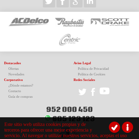
Destacados
Aviso Legal
Ofertas
Política de Privacidad
Novedades
Política de Cookies
Corporativo
Redes Sociales
¿Dónde estamos?
Contacto
Guía de compras
952 000 450
605 123 123
Este sitio web utiliza cookies propias y de
terceros para ofrecer una mejor experiencia y
servicio. Al navegar o utilizar nuestros servicios, aceptas el uso