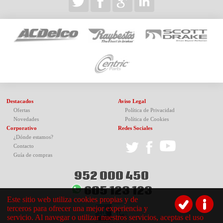
Destacados
Aviso Legal
Ofertas
Política de Privacidad
Novedades
Política de Cookies
Corporativo
Redes Sociales
¿Dónde estamos?
Contacto
Guía de compras
952 000 450
605 123 123
Este sitio web utiliza cookies propias y de
terceros para ofrecer una mejor experiencia y
servicio. Al navegar o utilizar nuestros servicios, aceptas el uso