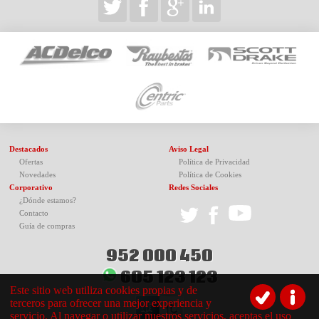
Destacados
Aviso Legal
Ofertas
Política de Privacidad
Novedades
Política de Cookies
Corporativo
Redes Sociales
¿Dónde estamos?
Contacto
Guía de compras
952 000 450
605 123 123
Este sitio web utiliza cookies propias y de
terceros para ofrecer una mejor experiencia y
servicio. Al navegar o utilizar nuestros servicios, aceptas el uso