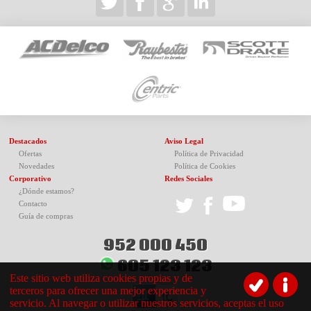
Destacados
Aviso Legal
Ofertas
Política de Privacidad
Novedades
Política de Cookies
Corporativo
Redes Sociales
¿Dónde estamos?
Contacto
Guía de compras
952 000 450
605 123 123
Este sitio web utiliza cookies propias y de
terceros para ofrecer una mejor experiencia y
servicio. Al navegar o utilizar nuestros servicios, aceptas el uso