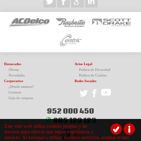
Destacados
Aviso Legal
Ofertas
Política de Privacidad
Novedades
Política de Cookies
Corporativo
Redes Sociales
¿Dónde estamos?
Contacto
Guía de compras
952 000 450
605 123 123
Este sitio web utiliza cookies propias y de
terceros para ofrecer una mejor experiencia y
servicio. Al navegar o utilizar nuestros servicios, aceptas el uso