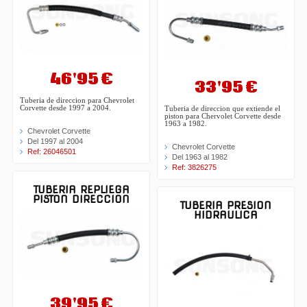
46'95 €
33'95 €
Tuberia de direccion para Chevrolet
Corvette desde 1997 a 2004.
Tuberia de direccion que extiende el
piston para Chervolet Corvette desde
1963 a 1982.
Chevrolet Corvette
Del 1997 al 2004
Chevrolet Corvette
Ref: 26046501
Del 1963 al 1982
Ref: 3826275
TUBERIA REPLIEGA
PISTON DIRECCION
TUBERIA PRESION
HIDRAULICA
39'95 €