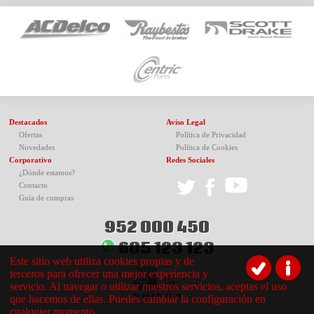
Destacados
Aviso Legal
Ofertas
Política de Privacidad
Novedades
Política de Cookies
Corporativo
Redes Sociales
¿Dónde estamos?
Contacto
Guía de compras
952 000 450
605 123 123
Este sitio web utiliza cookies propias y de
terceros para ofrecer una mejor experiencia y
servicio. Al navegar o utilizar nuestros servicios, aceptas el uso
que hacemos de ellas. Puedes cambiar la configuración en
cualquier momento.