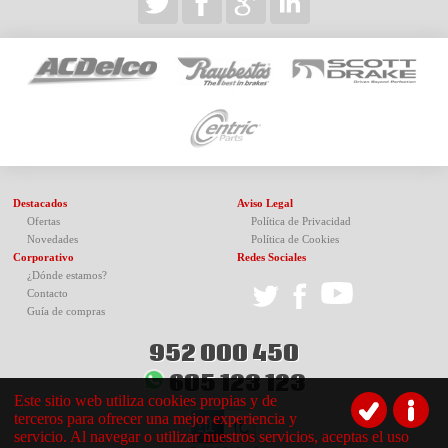
Destacados
Aviso Legal
Ofertas
Política de Privacidad
Novedades
Política de Cookies
Corporativo
Redes Sociales
¿Dónde estamos?
Contacto
Guía de compras
952 000 450
605 123 123
Este sitio web utiliza cookies propias y de
terceros para ofrecer una mejor experiencia y
servicio. Al navegar o utilizar nuestros servicios, aceptas el uso