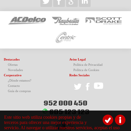
Destacados
Aviso Legal
Ofertas
Política de Privacidad
Novedades
Política de Cookies
Corporativo
Redes Sociales
¿Dónde estamos?
Contacto
Guía de compras
952 000 450
605 123 123
Este sitio web utiliza cookies propias y de
terceros para ofrecer una mejor experiencia y
servicio. Al navegar o utilizar nuestros servicios, aceptas el uso