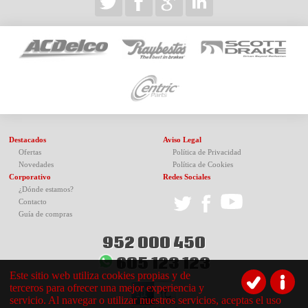
Destacados
Aviso Legal
Ofertas
Política de Privacidad
Novedades
Política de Cookies
Corporativo
Redes Sociales
¿Dónde estamos?
Contacto
Guía de compras
952 000 450
605 123 123
Este sitio web utiliza cookies propias y de
terceros para ofrecer una mejor experiencia y
servicio. Al navegar o utilizar nuestros servicios, aceptas el uso