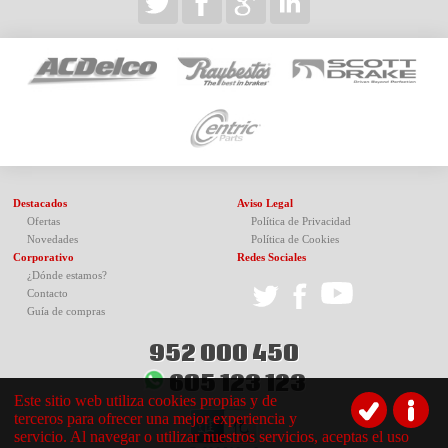
Destacados
Aviso Legal
Ofertas
Política de Privacidad
Novedades
Política de Cookies
Corporativo
Redes Sociales
¿Dónde estamos?
Contacto
Guía de compras
952 000 450
605 123 123
Este sitio web utiliza cookies propias y de
terceros para ofrecer una mejor experiencia y
servicio. Al navegar o utilizar nuestros servicios, aceptas el uso