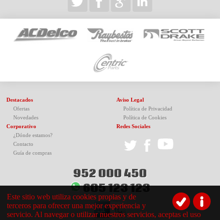
Destacados
Aviso Legal
Ofertas
Política de Privacidad
Novedades
Política de Cookies
Corporativo
Redes Sociales
¿Dónde estamos?
Contacto
Guía de compras
952 000 450
605 123 123
Este sitio web utiliza cookies propias y de
terceros para ofrecer una mejor experiencia y
servicio. Al navegar o utilizar nuestros servicios, aceptas el uso