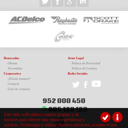
Destacados
Aviso Legal
Ofertas
Política de Privacidad
Novedades
Política de Cookies
Corporativo
Redes Sociales
¿Dónde estamos?
Contacto
Guía de compras
952 000 450
605 123 123
Este sitio web utiliza cookies propias y de
terceros para ofrecer una mejor experiencia y
servicio. Al navegar o utilizar nuestros servicios, aceptas el uso