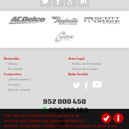
Destacados
Aviso Legal
Ofertas
Política de Privacidad
Novedades
Política de Cookies
Corporativo
Redes Sociales
¿Dónde estamos?
Contacto
Guía de compras
952 000 450
605 123 123
Este sitio web utiliza cookies propias y de
terceros para ofrecer una mejor experiencia y
servicio. Al navegar o utilizar nuestros servicios, aceptas el uso