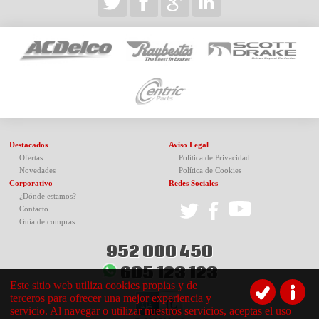
Destacados
Aviso Legal
Ofertas
Política de Privacidad
Novedades
Política de Cookies
Corporativo
Redes Sociales
¿Dónde estamos?
Contacto
Guía de compras
952 000 450
605 123 123
Este sitio web utiliza cookies propias y de
terceros para ofrecer una mejor experiencia y
servicio. Al navegar o utilizar nuestros servicios, aceptas el uso