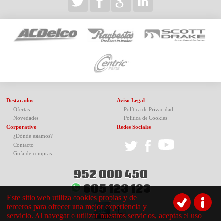
Destacados
Aviso Legal
Ofertas
Política de Privacidad
Novedades
Política de Cookies
Corporativo
Redes Sociales
¿Dónde estamos?
Contacto
Guía de compras
952 000 450
605 123 123
Este sitio web utiliza cookies propias y de
terceros para ofrecer una mejor experiencia y
servicio. Al navegar o utilizar nuestros servicios, aceptas el uso