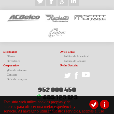
Destacados
Aviso Legal
Ofertas
Política de Privacidad
Novedades
Política de Cookies
Corporativo
Redes Sociales
¿Dónde estamos?
Contacto
Guía de compras
952 000 450
605 123 123
Este sitio web utiliza cookies propias y de
terceros para ofrecer una mejor experiencia y
servicio. Al navegar o utilizar nuestros servicios, aceptas el uso