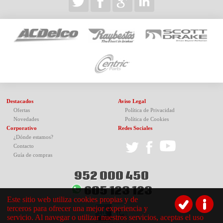
Destacados
Aviso Legal
Ofertas
Política de Privacidad
Novedades
Política de Cookies
Corporativo
Redes Sociales
¿Dónde estamos?
Contacto
Guía de compras
952 000 450
605 123 123
Este sitio web utiliza cookies propias y de
terceros para ofrecer una mejor experiencia y
servicio. Al navegar o utilizar nuestros servicios, aceptas el uso