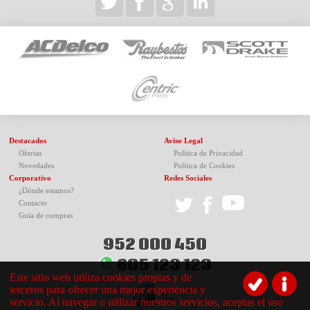
Destacados
Aviso Legal
Ofertas
Política de Privacidad
Novedades
Política de Cookies
Corporativo
Redes Sociales
¿Dónde estamos?
Contacto
Guía de compras
952 000 450
605 123 123
Este sitio web utiliza cookies propias y de
terceros para ofrecer una mejor experiencia y
servicio. Al navegar o utilizar nuestros servicios, aceptas el uso