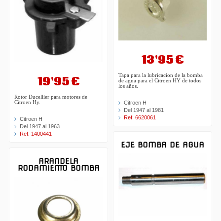
13'95 €
Tapa para la lubricacion de la bomba
19'95 €
de agua para el Citroen HY de todos
los años.
Rotor Ducellier para motores de
Citroen H
Citroen Hy.
Del 1947 al 1981
Ref: 6620061
Citroen H
Del 1947 al 1963
Ref: 1400441
EJE BOMBA DE AGUA
ARANDELA
RODAMIENTO BOMBA