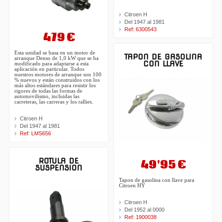
Citroen H
Del 1947 al 1981
Ref: 6300543
479 €
Esta unidad se basa en un motor de
TAPON DE GASOLINA
arranque Denso de 1,0 kW que se ha
CON LLAVE
modificado para adaptarse a esta
aplicación en particular. Todos
nuestros motores de arranque son 100
% nuevos y están construidos con los
más altos estándares para resistir los
rigores de todas las formas de
automovilismo, incluidas las
carreteras, las carreras y los rallies.
Citroen H
Del 1947 al 1981
Ref: LMS656
ROTULA DE
49'95 €
SUSPENSION
Tapon de gasolina con llave para
Citroen HY
Citroen H
Del 1952 al 0000
Ref: 1900038