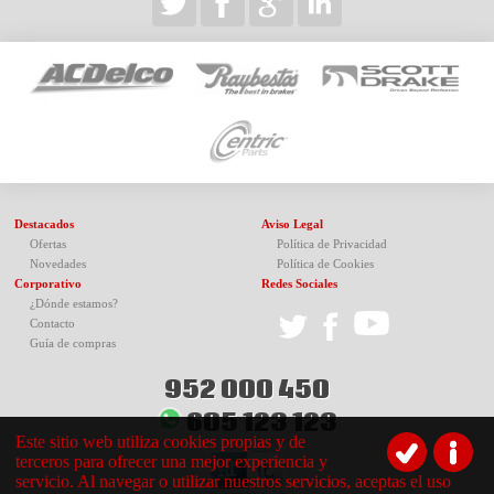
Destacados
Aviso Legal
Ofertas
Política de Privacidad
Novedades
Política de Cookies
Corporativo
Redes Sociales
¿Dónde estamos?
Contacto
Guía de compras
952 000 450
605 123 123
Este sitio web utiliza cookies propias y de
terceros para ofrecer una mejor experiencia y
servicio. Al navegar o utilizar nuestros servicios, aceptas el uso